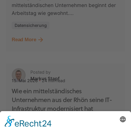
mittelständischen Unternehmen beginnt der
Arbeitstag wie gewohnt....
Datensicherung
Read More
Posted by
Markus Stapf
24 min read
15. Mai 2026
Wie ein mittelständisches
Unternehmen aus der Rhön seine IT-
Infrastruktur modernisiert hat
Die Anforderungen an moderne
Unternehmens-IT steigen kontinuierlich.