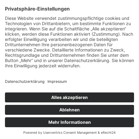
Gerade mittelständische Unternehmen
stehen heute...
IT-Outsourcing
Read More
1