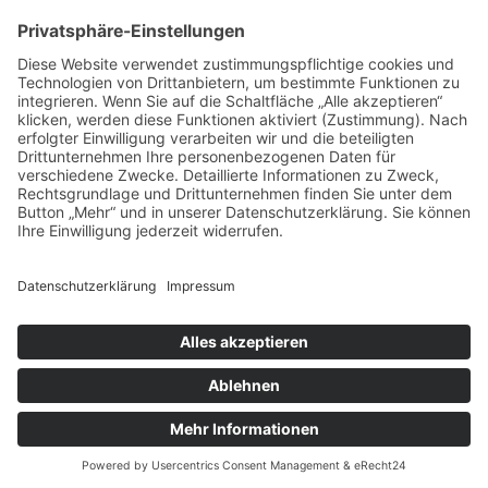
vorpommerncloud ist eine Marke der:
msisdesign. GmbH & Co. KG
Alte Dorfstraße 19 a
17392 Boldekow
Deutschland
Jetzt mehr erfahren:
Wir bieten flexible, sichere und zukunftsfähige IT-
Lösungen für Unternehmen, öffentliche
Einrichtungen und Ämter – regional betreut,
zuverlässig umgesetzt und individuell auf Ihre
Anforderungen abgestimmt.
→
info@vorpommerncloud.de