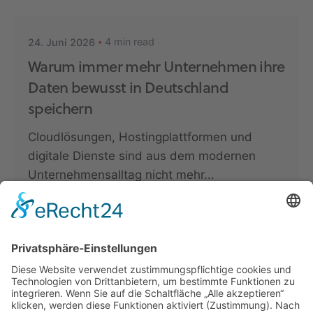
4 min read
24. Juni 2026
Warum immer mehr Unternehmen ihre
Daten bewusst in Deutschland
speichern
Cloudlösungen, Hostingplattformen und
digitale Dienste sind aus dem modernen
Unternehmensalltag nicht mehr...
Rechenzentrum Mecklenburg-Vorpommern
Read More
Posted by
Markus Stapf