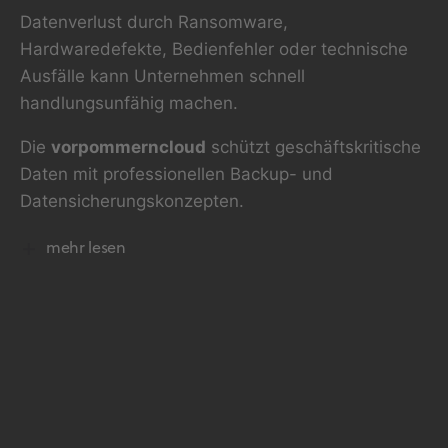
Datenverlust durch Ransomware,
Hardwaredefekte, Bedienfehler oder technische
Ausfälle kann Unternehmen schnell
handlungsunfähig machen.
Die
vorpommerncloud
schützt geschäftskritische
Daten mit professionellen Backup- und
Datensicherungskonzepten.
mehr lesen
Sichere Backups für Ihr Unternehmen
Wir entwickeln individuelle
Datensicherungslösungen für Unternehmen,
öffentliche Einrichtungen, Arztpraxen,
Pflegeeinrichtungen, Hotels, Handwerksbetriebe