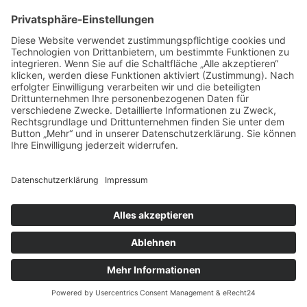
vorpommerncloud ist eine Marke der:
msisdesign. GmbH & Co. KG
Alte Dorfstraße 19 a
17392 Boldekow
Deutschland
Jetzt mehr erfahren:
Wir bieten flexible, sichere und zukunftsfähige IT-
Lösungen für Unternehmen, öffentliche
Einrichtungen und Ämter – regional betreut,
zuverlässig umgesetzt und individuell auf Ihre
Anforderungen abgestimmt.
→