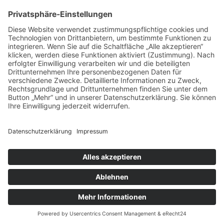
vorpommerncloud ist eine Marke der:
msisdesign. GmbH & Co. KG
Alte Dorfstraße 19 a
17392 Boldekow
Deutschland
Jetzt mehr erfahren:
Wir bieten flexible, sichere und zukunftsfähige IT-
Lösungen für Unternehmen, öffentliche
Einrichtungen und Ämter – regional betreut,
zuverlässig umgesetzt und individuell auf Ihre
Anforderungen abgestimmt.
→