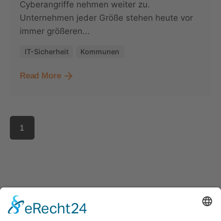
Cyberangriffe nehmen weiter zu.
Unternehmen jeder Größe stehen heute vor
immer größeren...
IT-Sicherheit
Kommunen
Read More
1