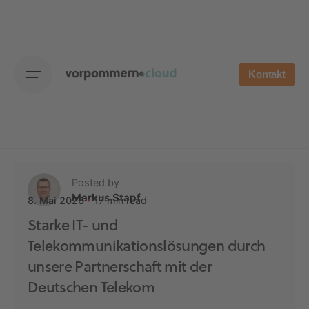
Skip
to
content
Kontakt
Posted by
Markus Stapf
17 min read
8. Mai 2026
Starke IT- und
Telekommunikationslösungen durch
unsere Partnerschaft mit der
Deutschen Telekom