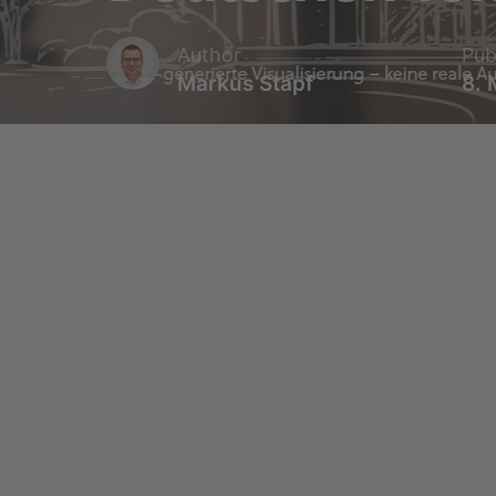
Author
Pub
Markus Stapf
8. 