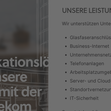
UNSERE LEIST
Wir unterstützen Unt
Glasfaseranschlü
Business-Internet
Unternehmensnet
ationslösu
Telefonanlagen
Arbeitsplatzumg
nsere
Server- und Cloud
mit der
Standortvernetzu
IT-Sicherheit
lekom