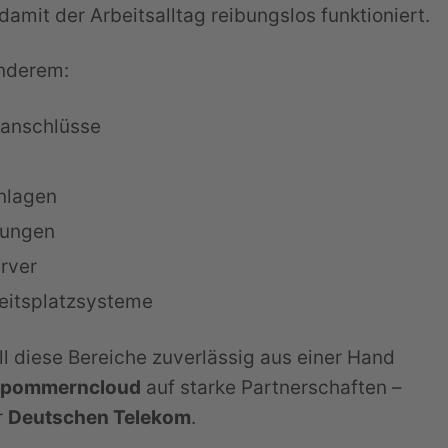
amit der Arbeitsalltag reibungslos funktioniert.
nderem:
ranschlüsse
nlagen
sungen
erver
beitsplatzsysteme
 diese Bereiche zuverlässig aus einer Hand
rpommerncloud
auf starke Partnerschaften –
r
Deutschen Telekom
.