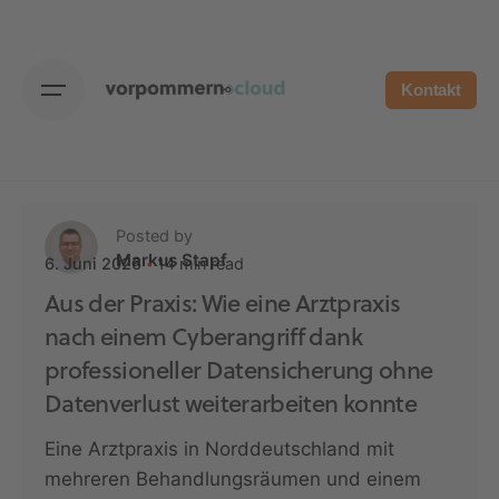
Skip
to
content
Kontakt
Posted by
Markus Stapf
14 min read
6. Juni 2026
Aus der Praxis: Wie eine Arztpraxis
nach einem Cyberangriff dank
professioneller Datensicherung ohne
Datenverlust weiterarbeiten konnte
Eine Arztpraxis in Norddeutschland mit
mehreren Behandlungsräumen und einem