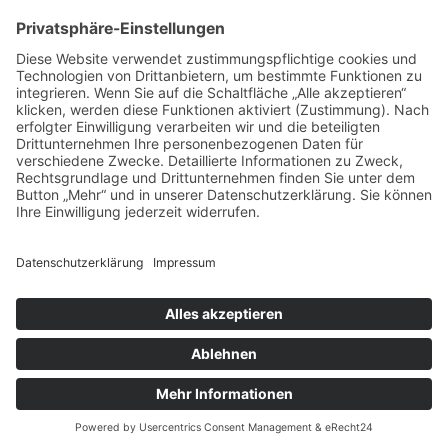
vorpommerncloud ist eine Marke der:
msisdesign. GmbH & Co. KG
Alte Dorfstraße 19 a
17392 Boldekow
Deutschland
Jetzt mehr erfahren:
Wir bieten flexible, sichere und zukunftsfähige IT-