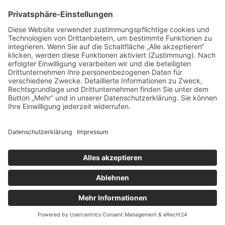
vorpommerncloud ist eine Marke der:
msisdesign. GmbH & Co. KG
Alte Dorfstraße 19 a
17392 Boldekow
Deutschland
Jetzt mehr erfahren:
Wir bieten flexible, sichere und zukunftsfähige IT-