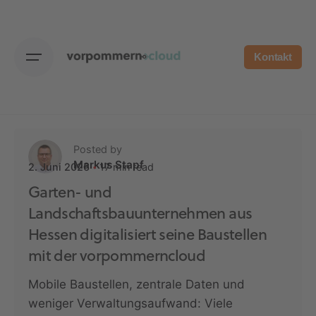
Skip
to
content
Kontakt
Posted by
Markus Stapf
17 min read
2. Juni 2026
Garten- und
Landschaftsbauunternehmen aus
Hessen digitalisiert seine Baustellen
mit der vorpommerncloud
Mobile Baustellen, zentrale Daten und
weniger Verwaltungsaufwand: Viele