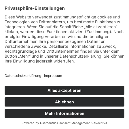
vorpommerncloud ist eine Marke der:
msisdesign. GmbH & Co. KG
Alte Dorfstraße 19 a
17392 Boldekow
Deutschland
Jetzt mehr erfahren:
Wir bieten flexible, sichere und zukunftsfähige IT-