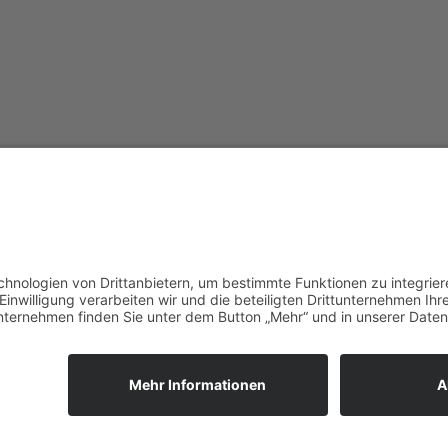
vorpommerncloud ist eine Marke
Jet
der:
Wir
msisdesign. GmbH & Co. KG
zuk
Alte Dorfstraße 19 a
Unt
17392 Boldekow
Ein
Deutschland
reg
umg
Anf