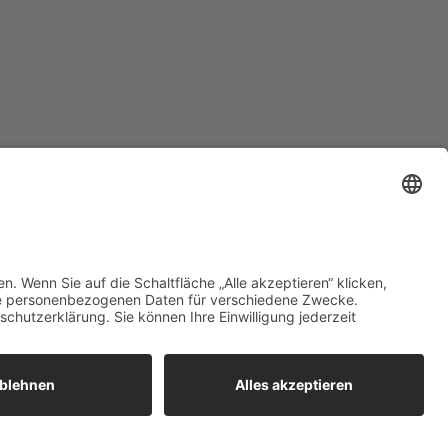
zt mehr erfahren:
 bieten flexible, sichere und
unftsfähige IT-Lösungen für
ernehmen, öffentliche
richtungen und Ämter –
ional betreut, zuverlässig
esetzt und individuell auf Ihre
orderungen abgestimmt.