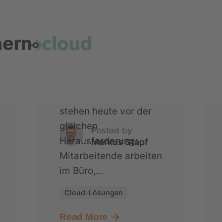
mittelständisches
Unternehmen seine IT
modernisierte und
gleichzeitig Kosten
senkte
Viele Unternehmen
stehen heute vor der
gleichen
Posted by
Herausforderung:
Markus Stapf
Mitarbeitende arbeiten
im Büro,...
Cloud-Lösungen
Read More