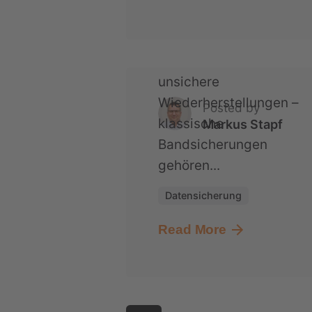
Magnetbänder,
aufwendige
Wechselmedien und
unsichere
Wiederherstellungen –
Posted by
klassische
Markus Stapf
Bandsicherungen
gehören...
Datensicherung
Read More