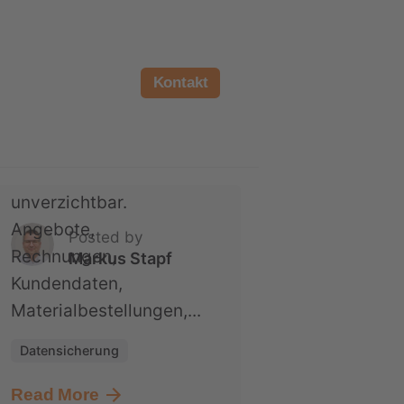
innerhalb weniger
Stunden wieder
arbeitsfähig war
Kontakt
Für viele
Handwerksbetriebe ist
die IT heute
unverzichtbar.
Angebote,
Posted by
Rechnungen,
Markus Stapf
Kundendaten,
Materialbestellungen,...
Datensicherung
Read More