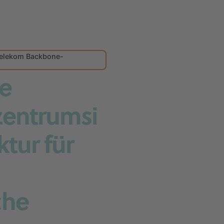
Telekom Backbone-
e
entrumsi
ktur für
che