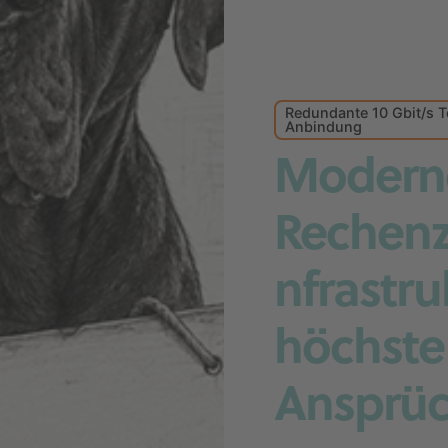
Redundante 10 Gbit/s 
Anbindung
Modern
Rechenz
nfrastru
höchste
Ansprü