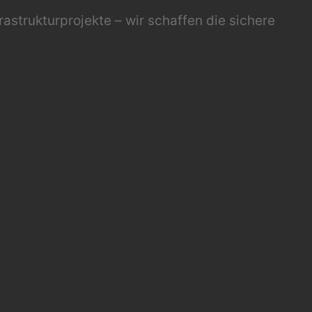
rastrukturprojekte – wir schaffen die sichere
 professionelle Sicherheitskonzepte zu einer
en und einer DSGVO-konformen Datenhaltung in
mgebungen mit Backup-, Firewall- und VPN-
ffen und Bedienfehlern. Durch redundante
erreichbar bleiben.