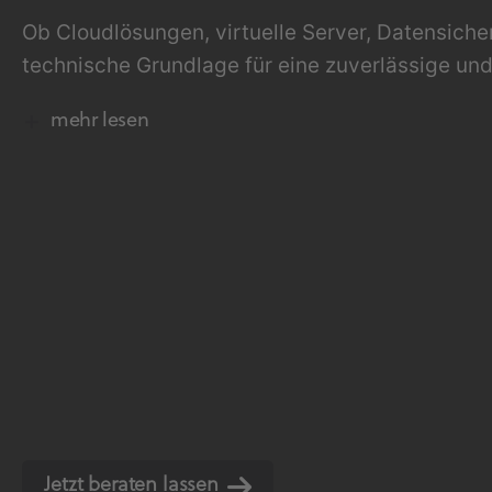
Ob Cloudlösungen, virtuelle Server, Datensicher
technische Grundlage für eine zuverlässige und
mehr lesen
Leistungsstarke Infrastruktur 
Unsere Rechenzentrumsplattform vereint leistu
Infrastruktur, auf die sich Unternehmen jeden 
Dabei profitieren unsere Kunden von hochverf
Deutschland.
Cloud, Backup, Firewall und V
Von einzelnen Cloud-Servern über virtuelle A
Lösungen stellen wir die passende Infrastruktur 
Moderne Datensicherungskonzepte schützen ges
Jetzt beraten lassen
Systeme und kontinuierliches Monitoring sorgen