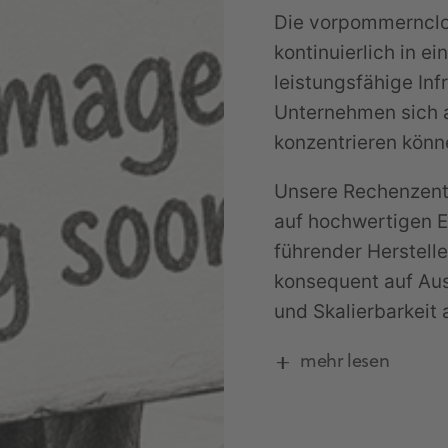
Die vorpommernclo
kontinuierlich in e
leistungsfähige Inf
Unternehmen sich 
konzentrieren könne
Unsere Rechenzent
auf hochwertigen 
führender Herstell
konsequent auf Ausf
und Skalierbarkeit 
mehr lesen
Enterprise-T