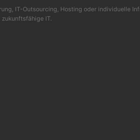
ung, IT-Outsourcing, Hosting oder individuelle Inf
 zukunftsfähige IT.
aus Deutschland
ngsstarke Hardware, moderne Netzwerktechnik und
Tag verlassen können.
ügbaren Systemen, schnellen Glasfaseranbindung
PN aus einer Hand
rbeitsplätze bis hin zu komplexen Unternehmensu
bereit.
chäftskritische Daten vor Ausfällen, Cyberangri
 wir dafür, dass wichtige Anwendungen jederzeit 