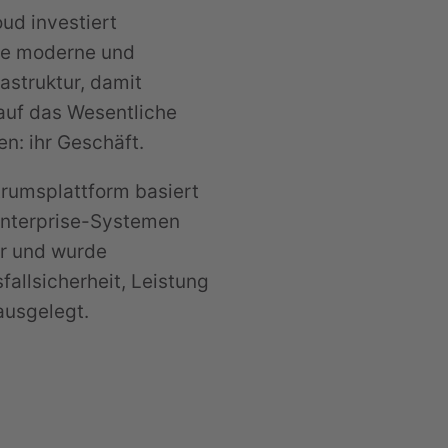
ud investiert
ine moderne und
rastruktur, damit
auf das Wesentliche
n: ihr Geschäft.
rumsplattform basiert
Enterprise-Systemen
er und wurde
allsicherheit, Leistung
ausgelegt.
echnik für