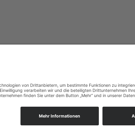
vorpommerncloud ist eine Marke
Jet
der:
Wir
msisdesign. GmbH & Co. KG
zuk
Alte Dorfstraße 19 a
Unt
17392 Boldekow
Ein
Deutschland
reg
umg
Anf