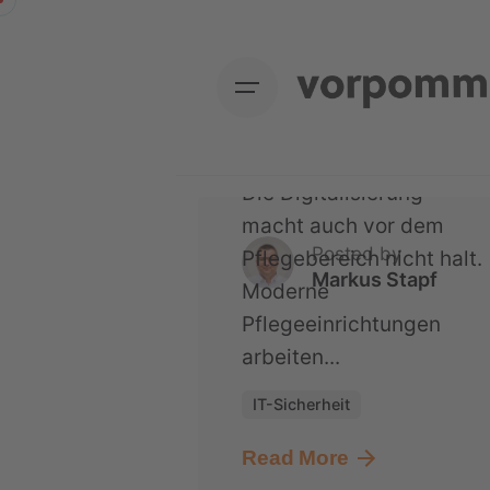
Skip
Sicherheit und
to
mobilen
content
Pflegearbeitsplätze
modernisiert hat
Die Digitalisierung
macht auch vor dem
Posted by
Pflegebereich nicht halt.
Markus Stapf
Moderne
Pflegeeinrichtungen
arbeiten...
IT-Sicherheit
Read More