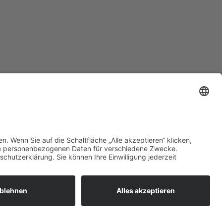
zt mehr erfahren:
 bieten flexible, sichere und
unftsfähige IT-Lösungen für
ernehmen, öffentliche
richtungen und Ämter –
ional betreut, zuverlässig
esetzt und individuell auf Ihre
orderungen abgestimmt.