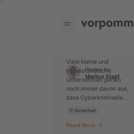
Skip
Mecklenburg-
to
Vorpommern nur
content
knapp einer
Ransomware-
Katastrophe entging
Viele kleine und
Posted by
mittelständische
Markus Stapf
Unternehmen gehen
noch immer davon aus,
dass Cyberkriminelle...
IT-Sicherheit
Read More