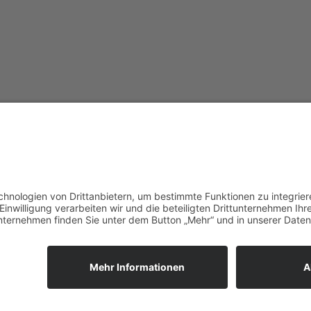
vorpommerncloud ist eine Marke
Jet
der:
Wir
msisdesign. GmbH & Co. KG
zuk
Alte Dorfstraße 19 a
Unt
17392 Boldekow
Ein
Deutschland
reg
umg
Anf