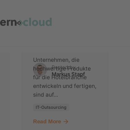
Luxushotel-Ausstatter
aus der Rhön
modernisiert seine
gesamte IT mit der
vorpommerncloud
Unternehmen, die
Posted by
hochwertige Produkte
Markus Stapf
für die Hotelbranche
entwickeln und fertigen,
sind auf...
IT-Outsourcing
Read More