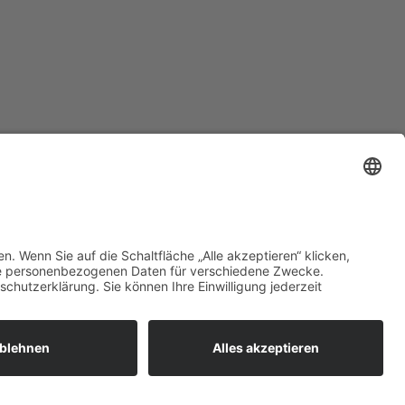
zt mehr erfahren:
 bieten flexible, sichere und
unftsfähige IT-Lösungen für
ernehmen, öffentliche
richtungen und Ämter –
ional betreut, zuverlässig
esetzt und individuell auf Ihre
orderungen abgestimmt.