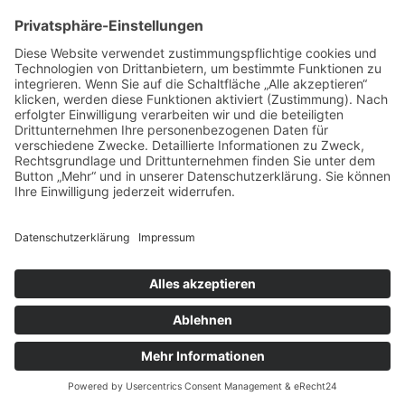
vorpommerncloud ist eine Marke der:
msisdesign. GmbH & Co. KG
Alte Dorfstraße 19 a
17392 Boldekow
Deutschland
Jetzt mehr erfahren:
Wir bieten flexible, sichere und zukunftsfähige IT-