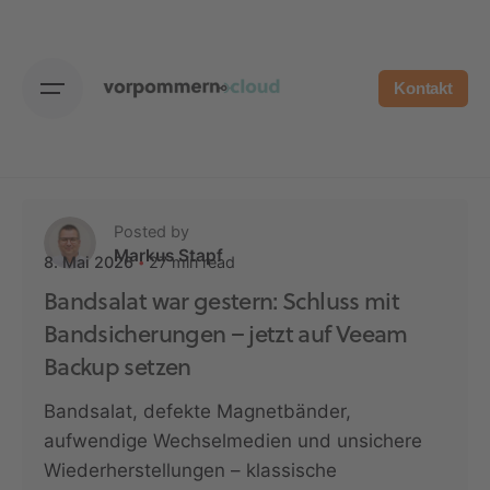
Skip
to
content
Kontakt
Posted by
Markus Stapf
27 min read
8. Mai 2026
Bandsalat war gestern: Schluss mit
Bandsicherungen – jetzt auf Veeam
Backup setzen
Bandsalat, defekte Magnetbänder,
aufwendige Wechselmedien und unsichere
Wiederherstellungen – klassische