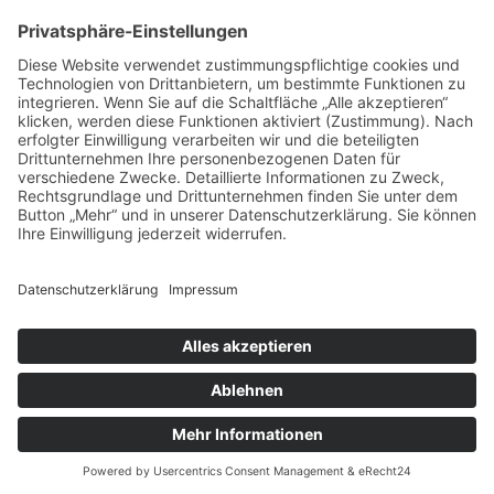
vorpommerncloud ist eine Marke der:
msisdesign. GmbH & Co. KG
Alte Dorfstraße 19 a
17392 Boldekow
Deutschland
Jetzt mehr erfahren:
Wir bieten flexible, sichere und zukunftsfähige IT-