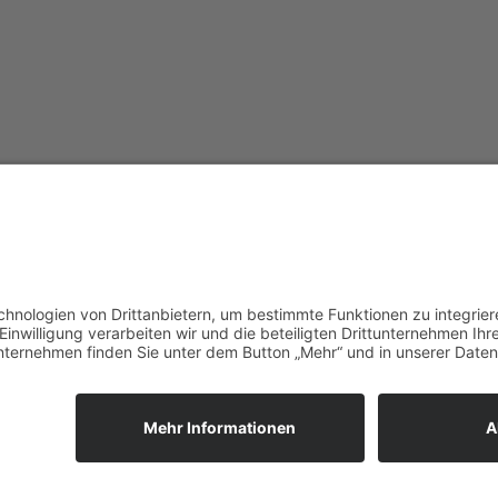
vorpommerncloud ist eine Marke
Jet
der:
Wir
msisdesign. GmbH & Co. KG
zuk
Alte Dorfstraße 19 a
Unt
17392 Boldekow
Ein
Deutschland
reg
umg
Anf