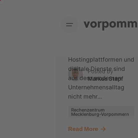
Skip
Warum immer mehr
to
Unternehmen ihre
content
Daten bewusst in
Deutschland speichern
Cloudlösungen,
Hostingplattformen und
digitale Dienste sind
Posted by
aus dem modernen
Markus Stapf
Unternehmensalltag
nicht mehr...
Rechenzentrum
Mecklenburg-Vorpommern
Read More