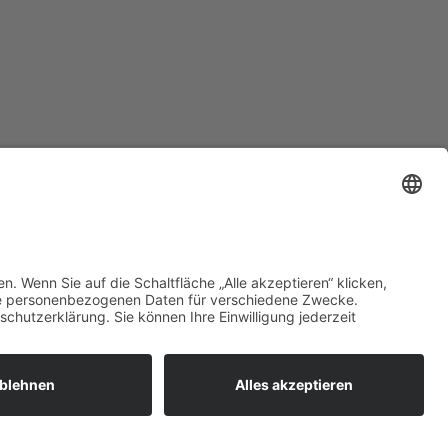
zt mehr erfahren:
 bieten flexible, sichere und
unftsfähige IT-Lösungen für
ernehmen, öffentliche
richtungen und Ämter –
ional betreut, zuverlässig
esetzt und individuell auf Ihre
orderungen abgestimmt.