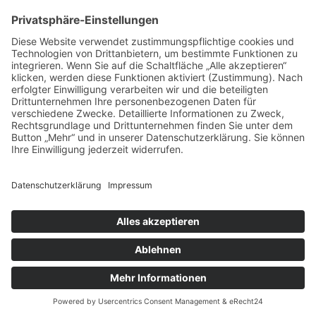
vorpommerncloud ist eine Marke der:
msisdesign. GmbH & Co. KG
Alte Dorfstraße 19 a
17392 Boldekow
Deutschland
Jetzt mehr erfahren:
Wir bieten flexible, sichere und zukunftsfähige IT-