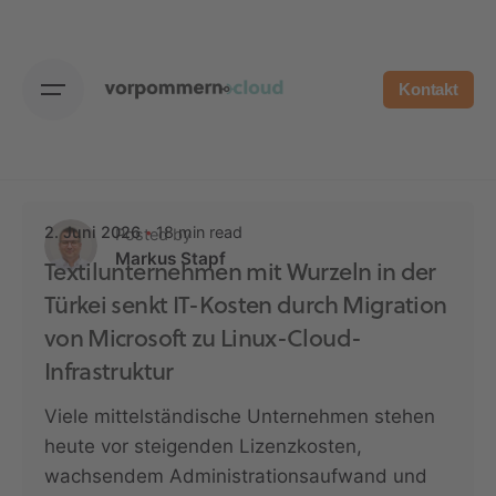
Skip
to
content
Kontakt
18 min read
2. Juni 2026
Posted by
Markus Stapf
Textilunternehmen mit Wurzeln in der
Türkei senkt IT-Kosten durch Migration
von Microsoft zu Linux-Cloud-
Infrastruktur
Viele mittelständische Unternehmen stehen
heute vor steigenden Lizenzkosten,
wachsendem Administrationsaufwand und