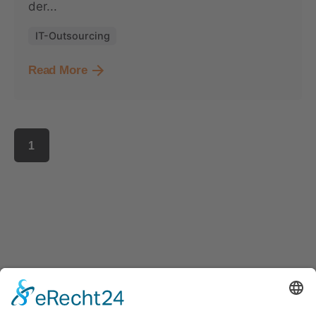
der...
IT-Outsourcing
Read More
1