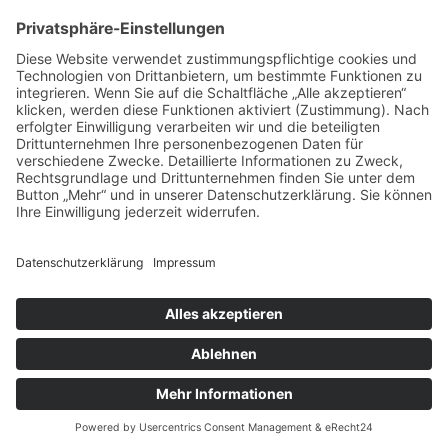
vorpommerncloud ist eine Marke der:
msisdesign. GmbH & Co. KG
Alte Dorfstraße 19 a
17392 Boldekow
Deutschland
Jetzt mehr erfahren:
Wir bieten flexible, sichere und zukunftsfähige IT-