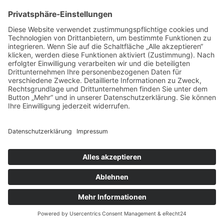
vorpommerncloud ist eine Marke der:
msisdesign. GmbH & Co. KG
Alte Dorfstraße 19 a
17392 Boldekow
Deutschland
Jetzt mehr erfahren:
Wir bieten flexible, sichere und zukunftsfähige IT-
Lösungen für Unternehmen, öffentliche
Einrichtungen und Ämter – regional betreut,
zuverlässig umgesetzt und individuell auf Ihre
Anforderungen abgestimmt.
→