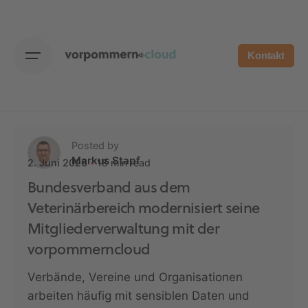
Skip
to
content
Kontakt
Posted by
Markus Stapf
18 min read
2. Juni 2026
Bundesverband aus dem
Veterinärbereich modernisiert seine
Mitgliederverwaltung mit der
vorpommerncloud
Verbände, Vereine und Organisationen
arbeiten häufig mit sensiblen Daten und