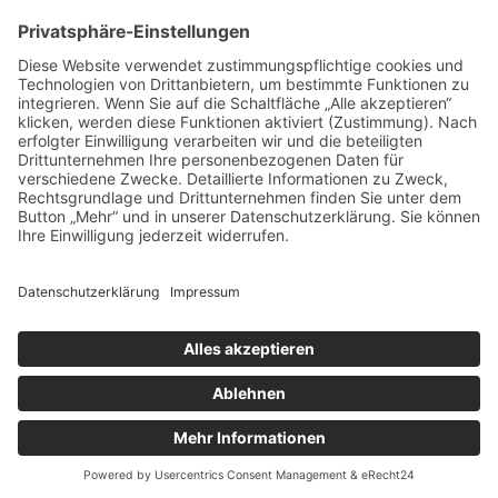
vorpommerncloud ist eine Marke der:
msisdesign. GmbH & Co. KG
Alte Dorfstraße 19 a
17392 Boldekow
Deutschland
Jetzt mehr erfahren:
Wir bieten flexible, sichere und zukunftsfähige IT-