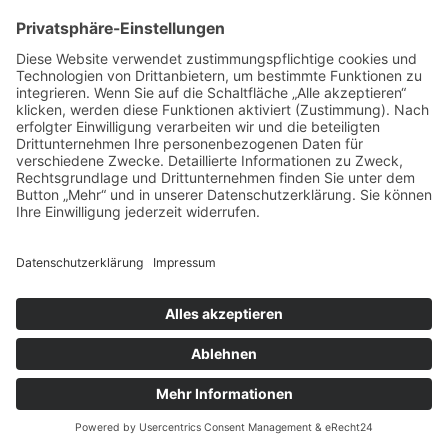
vorpommerncloud ist eine Marke der:
msisdesign. GmbH & Co. KG
Alte Dorfstraße 19 a
17392 Boldekow
Deutschland
Jetzt mehr erfahren:
Wir bieten flexible, sichere und zukunftsfähige IT-
Lösungen für Unternehmen, öffentliche
Einrichtungen und Ämter – regional betreut,
zuverlässig umgesetzt und individuell auf Ihre
Anforderungen abgestimmt.
→