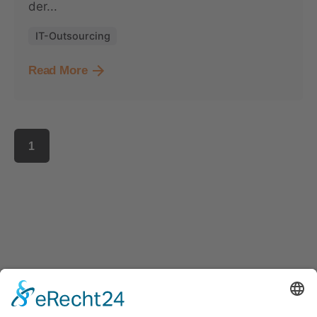
der...
IT-Outsourcing
Read More
1