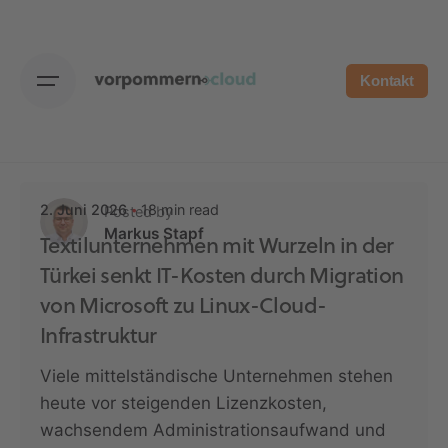
Skip
to
content
Kontakt
18 min read
2. Juni 2026
Posted by
Markus Stapf
Textilunternehmen mit Wurzeln in der
Türkei senkt IT-Kosten durch Migration
von Microsoft zu Linux-Cloud-
Infrastruktur
Viele mittelständische Unternehmen stehen
heute vor steigenden Lizenzkosten,
wachsendem Administrationsaufwand und