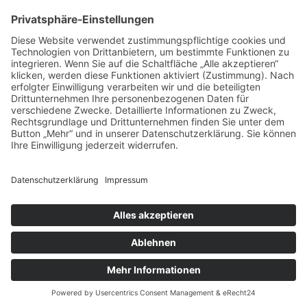
vorpommerncloud ist eine Marke der:
msisdesign. GmbH & Co. KG
Alte Dorfstraße 19 a
17392 Boldekow
Deutschland
Jetzt mehr erfahren:
Wir bieten flexible, sichere und zukunftsfähige IT-