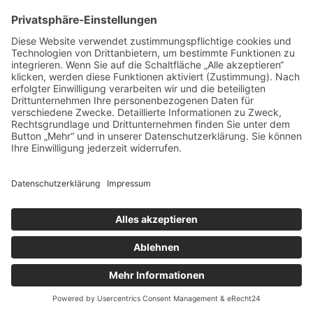
vorpommerncloud ist eine Marke der:
msisdesign. GmbH & Co. KG
Alte Dorfstraße 19 a
17392 Boldekow
Deutschland
Jetzt mehr erfahren:
Wir bieten flexible, sichere und zukunftsfähige IT-