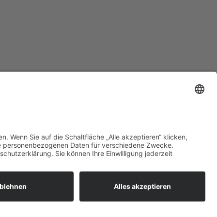
zt mehr erfahren:
 bieten flexible, sichere und
unftsfähige IT-Lösungen für
ernehmen, öffentliche
richtungen und Ämter –
ional betreut, zuverlässig
esetzt und individuell auf Ihre
orderungen abgestimmt.