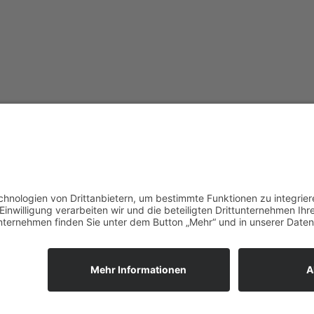
vorpommerncloud ist eine Marke
Jet
der:
Wir
msisdesign. GmbH & Co. KG
zuk
Alte Dorfstraße 19 a
Unt
17392 Boldekow
Ein
Deutschland
reg
umg
Anf