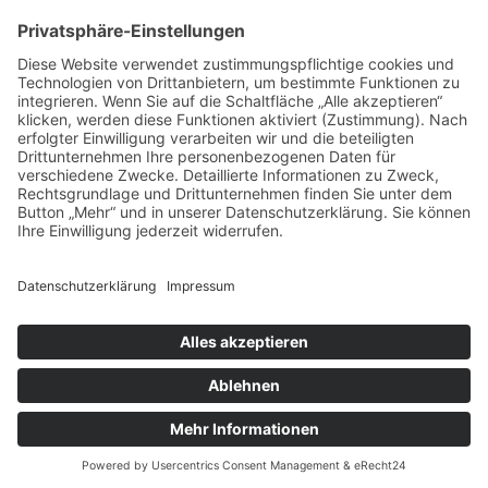
vorpommerncloud ist eine Marke der:
msisdesign. GmbH & Co. KG
Alte Dorfstraße 19 a
17392 Boldekow
Deutschland
Jetzt mehr erfahren:
Wir bieten flexible, sichere und zukunftsfähige IT-
Lösungen für Unternehmen, öffentliche
Einrichtungen und Ämter – regional betreut,
zuverlässig umgesetzt und individuell auf Ihre
Anforderungen abgestimmt.
→