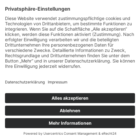
vorpommerncloud ist eine Marke der:
msisdesign. GmbH & Co. KG
Alte Dorfstraße 19 a
17392 Boldekow
Deutschland
Jetzt mehr erfahren:
Wir bieten flexible, sichere und zukunftsfähige IT-