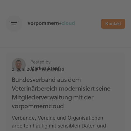
Skip
to
content
Kontakt
Posted by
Markus Stapf
18 min read
2. Juni 2026
Bundesverband aus dem
Veterinärbereich modernisiert seine
Mitgliederverwaltung mit der
vorpommerncloud
Verbände, Vereine und Organisationen
arbeiten häufig mit sensiblen Daten und