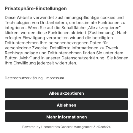
vorpommerncloud ist eine Marke der:
msisdesign. GmbH & Co. KG
Alte Dorfstraße 19 a
17392 Boldekow
Deutschland
Jetzt mehr erfahren:
Wir bieten flexible, sichere und zukunftsfähige IT-