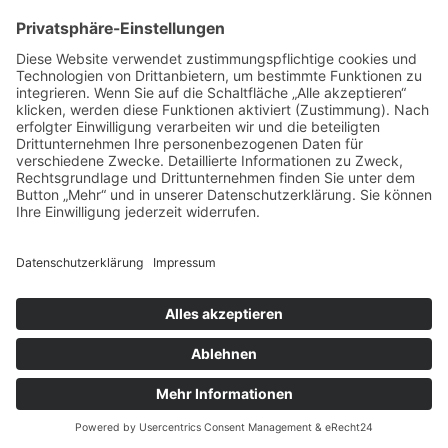
vorpommerncloud ist eine Marke der:
msisdesign. GmbH & Co. KG
Alte Dorfstraße 19 a
17392 Boldekow
Deutschland
Jetzt mehr erfahren:
Wir bieten flexible, sichere und zukunftsfähige IT-