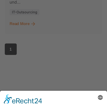
und...
IT-Outsourcing
Read More
1