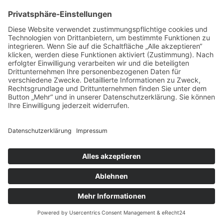
vorpommerncloud ist eine Marke der:
msisdesign. GmbH & Co. KG
Alte Dorfstraße 19 a
17392 Boldekow
Deutschland
Jetzt mehr erfahren:
Wir bieten flexible, sichere und zukunftsfähige IT-
Lösungen für Unternehmen, öffentliche
Einrichtungen und Ämter – regional betreut,
zuverlässig umgesetzt und individuell auf Ihre
Anforderungen abgestimmt.
→