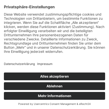
vorpommerncloud ist eine Marke der:
msisdesign. GmbH & Co. KG
Alte Dorfstraße 19 a
17392 Boldekow
Deutschland
Jetzt mehr erfahren:
Wir bieten flexible, sichere und zukunftsfähige IT-