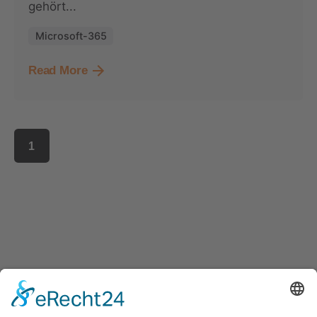
gehört...
Microsoft-365
Read More
1