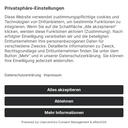
vorpommerncloud ist eine Marke der:
msisdesign. GmbH & Co. KG
Alte Dorfstraße 19 a
17392 Boldekow
Deutschland
Jetzt mehr erfahren:
Wir bieten flexible, sichere und zukunftsfähige IT-