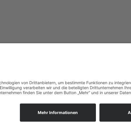
vorpommerncloud ist eine Marke
Jet
der:
Wir
msisdesign. GmbH & Co. KG
zuk
Alte Dorfstraße 19 a
Unt
17392 Boldekow
Ein
Deutschland
reg
umg
Anf