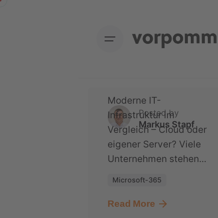
Skip
Microsoft 365 oder
to
eigener Server?
content
Welche Lösung ist die
bessere Wahl für
Unternehmen?
Moderne IT-
Posted by
Infrastruktur im
Markus Stapf
Vergleich – Cloud oder
eigener Server? Viele
Unternehmen stehen...
Microsoft-365
Read More