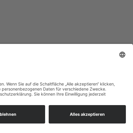
zt mehr erfahren:
 bieten flexible, sichere und
unftsfähige IT-Lösungen für
ernehmen, öffentliche
richtungen und Ämter –
ional betreut, zuverlässig
esetzt und individuell auf Ihre
orderungen abgestimmt.