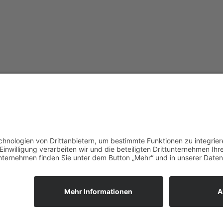
vorpommerncloud ist eine Marke
Jet
der:
Wir
msisdesign. GmbH & Co. KG
zuk
Alte Dorfstraße 19 a
Unt
17392 Boldekow
Ein
Deutschland
reg
umg
Anf