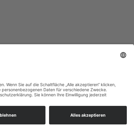
zt mehr erfahren:
 bieten flexible, sichere und
unftsfähige IT-Lösungen für
ernehmen, öffentliche
richtungen und Ämter –
ional betreut, zuverlässig
esetzt und individuell auf Ihre
orderungen abgestimmt.