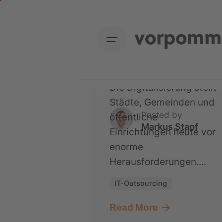
Skip
Mecklenburg-
to
Vorpommern ihre
content
komplette IT in die
Cloud ausgelagert hat
Die Digitalisierung stellt
Städte, Gemeinden und
Posted by
öffentliche
Markus Stapf
Einrichtungen heute vor
enorme
Herausforderungen....
IT-Outsourcing
Read More