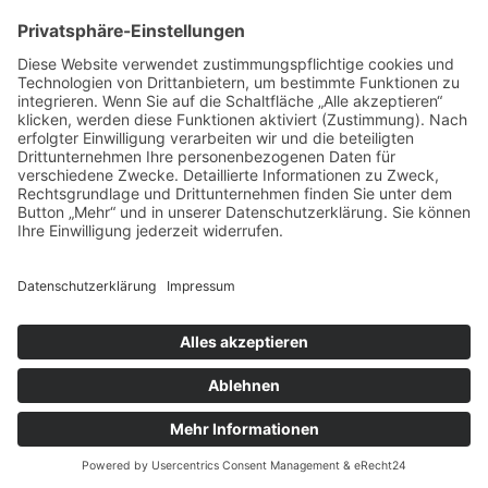
vorpommerncloud ist eine Marke der:
msisdesign. GmbH & Co. KG
Alte Dorfstraße 19 a
17392 Boldekow
Deutschland
Jetzt mehr erfahren:
Wir bieten flexible, sichere und zukunftsfähige IT-
Lösungen für Unternehmen, öffentliche
Einrichtungen und Ämter – regional betreut,
zuverlässig umgesetzt und individuell auf Ihre
Anforderungen abgestimmt.
→