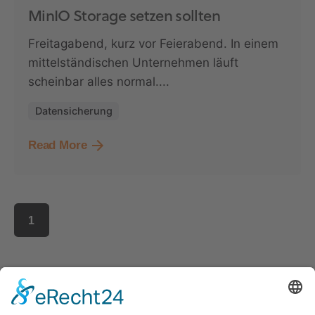
MinIO Storage setzen sollten
Freitagabend, kurz vor Feierabend. In einem
mittelständischen Unternehmen läuft
scheinbar alles normal....
Datensicherung
Read More
1