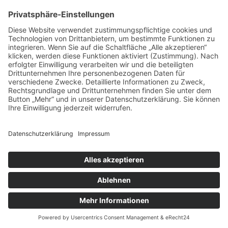
vorpommerncloud ist eine Marke der:
msisdesign. GmbH & Co. KG
Alte Dorfstraße 19 a
17392 Boldekow
Deutschland
Jetzt mehr erfahren:
Wir bieten flexible, sichere und zukunftsfähige IT-
Lösungen für Unternehmen, öffentliche
Einrichtungen und Ämter – regional betreut,
zuverlässig umgesetzt und individuell auf Ihre
Anforderungen abgestimmt.
→
info@vorpommerncloud.de