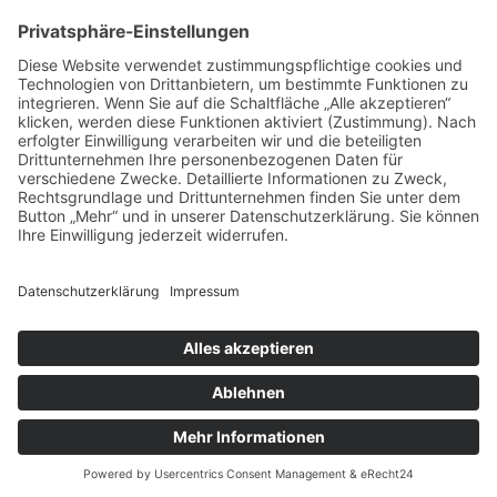
vorpommerncloud ist eine Marke der:
msisdesign. GmbH & Co. KG
Alte Dorfstraße 19 a
17392 Boldekow
Deutschland
Jetzt mehr erfahren:
Wir bieten flexible, sichere und zukunftsfähige IT-