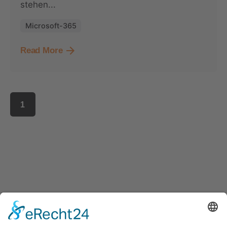
stehen...
Microsoft-365
Read More
1