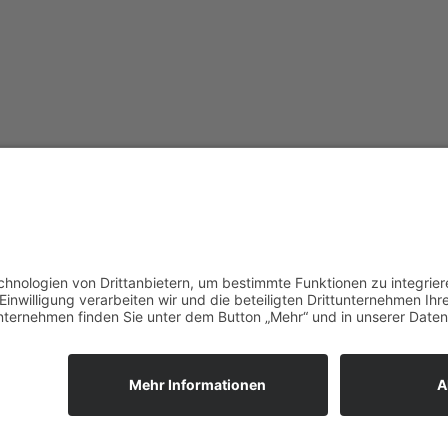
vorpommerncloud ist eine Marke
Jet
der:
Wir
msisdesign. GmbH & Co. KG
zuk
Alte Dorfstraße 19 a
Unt
17392 Boldekow
Ein
Deutschland
reg
umg
Anf