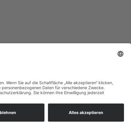
zt mehr erfahren:
 bieten flexible, sichere und
unftsfähige IT-Lösungen für
ernehmen, öffentliche
richtungen und Ämter –
ional betreut, zuverlässig
esetzt und individuell auf Ihre
orderungen abgestimmt.