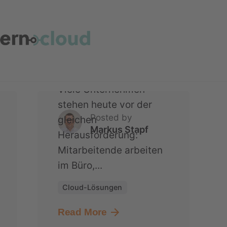
Unternehmen seine IT
modernisierte und
gleichzeitig Kosten
senkte
Viele Unternehmen
stehen heute vor der
Posted by
gleichen
Markus Stapf
Herausforderung:
Mitarbeitende arbeiten
im Büro,...
Cloud-Lösungen
Read More