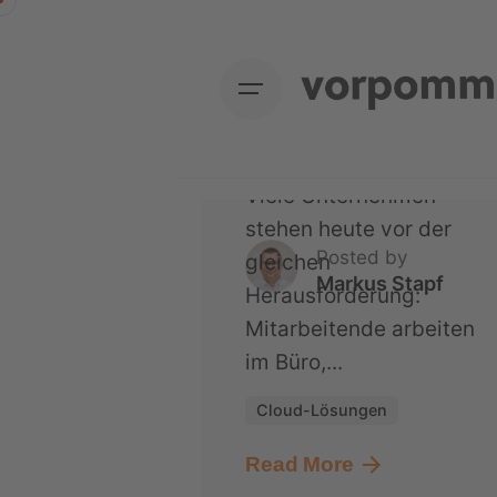
Skip
Unternehmen seine IT
to
modernisierte und
content
gleichzeitig Kosten
senkte
Viele Unternehmen
stehen heute vor der
Posted by
gleichen
Markus Stapf
Herausforderung:
Mitarbeitende arbeiten
im Büro,...
Cloud-Lösungen
Read More