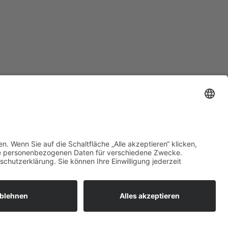
zt mehr erfahren:
 bieten flexible, sichere und
unftsfähige IT-Lösungen für
ernehmen, öffentliche
richtungen und Ämter –
ional betreut, zuverlässig
esetzt und individuell auf Ihre
orderungen abgestimmt.