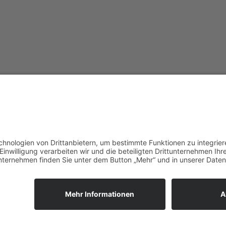
vorpommerncloud ist eine Marke
Jet
der:
Wir
msisdesign. GmbH & Co. KG
zuk
Alte Dorfstraße 19 a
Unt
17392 Boldekow
Ein
Deutschland
reg
umg
Anf