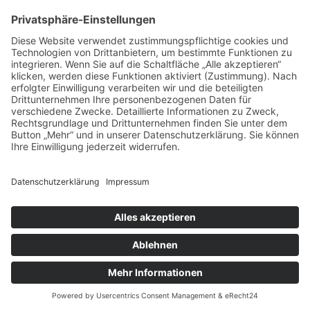
vorpommerncloud ist eine Marke der:
msisdesign. GmbH & Co. KG
Alte Dorfstraße 19 a
17392 Boldekow
Deutschland
Jetzt mehr erfahren:
Wir bieten flexible, sichere und zukunftsfähige IT-