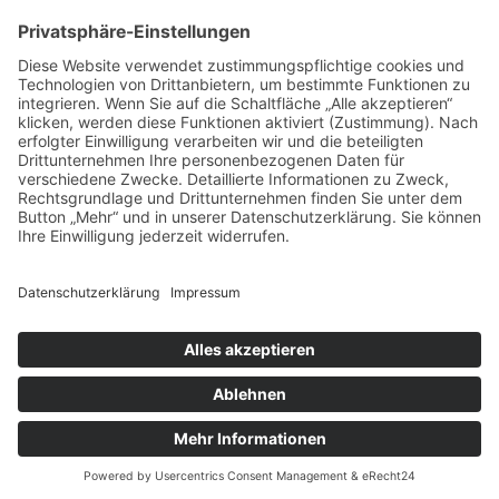
vorpommerncloud ist eine Marke der:
msisdesign. GmbH & Co. KG
Alte Dorfstraße 19 a
17392 Boldekow
Deutschland
Jetzt mehr erfahren:
Wir bieten flexible, sichere und zukunftsfähige IT-