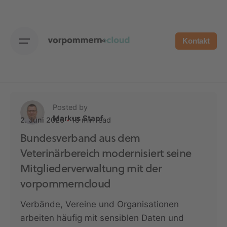
Skip
to
content
Kontakt
Posted by
Markus Stapf
18 min read
2. Juni 2026
Bundesverband aus dem
Veterinärbereich modernisiert seine
Mitgliederverwaltung mit der
vorpommerncloud
Verbände, Vereine und Organisationen
arbeiten häufig mit sensiblen Daten und