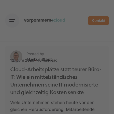
Skip
to
content
Kontakt
Posted by
Markus Stapf
16 min read
12. Juni 2026
Cloud-Arbeitsplätze statt teurer Büro-
IT: Wie ein mittelständisches
Unternehmen seine IT modernisierte
und gleichzeitig Kosten senkte
Viele Unternehmen stehen heute vor der
gleichen Herausforderung: Mitarbeitende