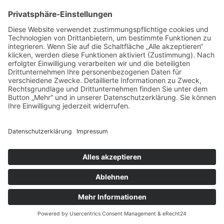
vorpommerncloud ist eine Marke der:
msisdesign. GmbH & Co. KG
Alte Dorfstraße 19 a
17392 Boldekow
Deutschland
Jetzt mehr erfahren:
Wir bieten flexible, sichere und zukunftsfähige IT-