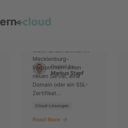
Anbietern sind – und
die regionale
Alternative gar nicht
kennen
Wenn Unternehmen in
Mecklenburg-
Posted by
Vorpommern einen
Markus Stapf
neuen Server, eine
Domain oder ein SSL-
Zertifikat...
Cloud-Lösungen
Read More