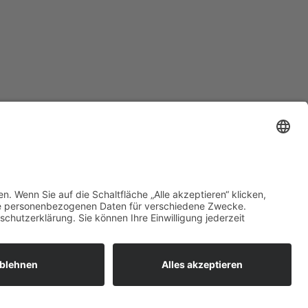
zt mehr erfahren:
 bieten flexible, sichere und
unftsfähige IT-Lösungen für
ernehmen, öffentliche
richtungen und Ämter –
ional betreut, zuverlässig
esetzt und individuell auf Ihre
orderungen abgestimmt.