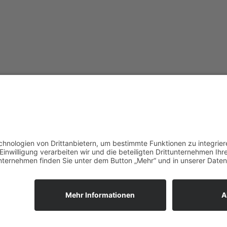
vorpommerncloud ist eine Marke
Jet
der:
Wir
msisdesign. GmbH & Co. KG
zuk
Alte Dorfstraße 19 a
Unt
17392 Boldekow
Ein
Deutschland
reg
umg
Anf