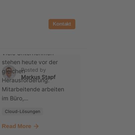
Unternehmen seine IT
modernisierte und
Kontakt
gleichzeitig Kosten
senkte
Viele Unternehmen
stehen heute vor der
Posted by
gleichen
Markus Stapf
Herausforderung:
Mitarbeitende arbeiten
im Büro,...
Cloud-Lösungen
Read More