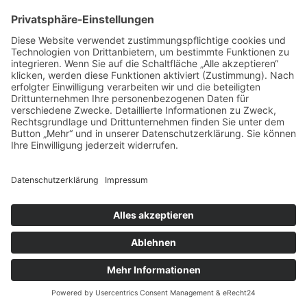
vorpommerncloud ist eine Marke der:
msisdesign. GmbH & Co. KG
Alte Dorfstraße 19 a
17392 Boldekow
Deutschland
Jetzt mehr erfahren:
Wir bieten flexible, sichere und zukunftsfähige IT-