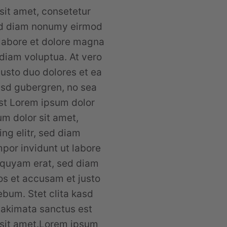
sit amet, consetetur
sed diam nonumy eirmod
 labore et dolore magna
diam voluptua. At vero
usto duo dolores et ea
asd gubergren, no sea
st Lorem ipsum dolor
m dolor sit amet,
ng elitr, sed diam
or invidunt ut labore
iquyam erat, sed diam
os et accusam et justo
ebum. Stet clita kasd
takimata sanctus est
 sit amet.Lorem ipsum