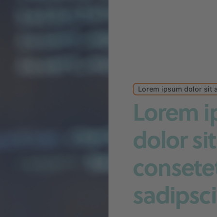
Lorem ipsum dolor sit 
Lorem 
dolor si
consete
sadipsc