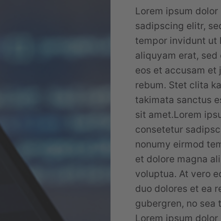
Lorem ipsum dolor 
sadipscing elitr, 
tempor invidunt ut
aliquyam erat, sed 
eos et accusam et j
rebum. Stet clita k
takimata sanctus e
sit amet.Lorem ipsu
consetetur sadipsci
nonumy eirmod temp
et dolore magna al
voluptua. At vero e
duo dolores et ea r
gubergren, no sea 
Lorem ipsum dolor