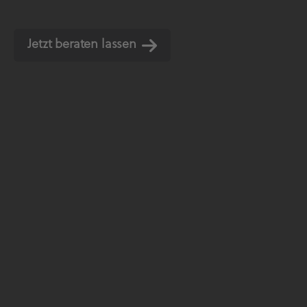
gubergren, no sea takimata sanctus est Lorem i
eirmod tempor invidunt ut labore et dolore mag
Jetzt beraten lassen
Stet clita kasd gubergren, no sea takimata sanc
diam nonumy eirmod tempor invidunt ut labore 
et ea rebum. Stet clita kasd gubergren, no sea 