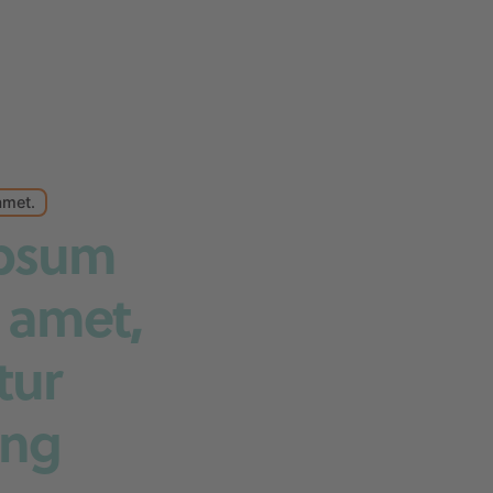
amet.
ipsum
t amet,
tur
ing