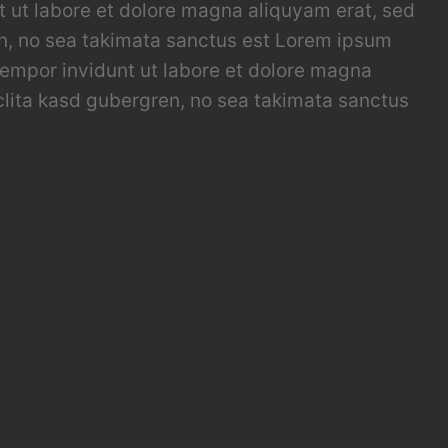
t ut labore et dolore magna aliquyam erat, sed
en, no sea takimata sanctus est Lorem ipsum
tempor invidunt ut labore et dolore magna
clita kasd gubergren, no sea takimata sanctus
t ut labore et dolore magna aliquyam erat, sed
en, no sea takimata sanctus est Lorem ipsum
tempor invidunt ut labore et dolore magna
clita kasd gubergren, no sea takimata sanctus
m nonumy eirmod tempor invidunt ut labore et
a rebum. Stet clita kasd gubergren, no sea
ing elitr, sed diam nonumy eirmod tempor
sto duo dolores et ea rebum. Stet clita kasd